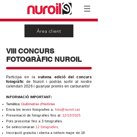
Àrea client
VIII CONCURS
FOTOGRÀFIC NUROIL
Participa en la
vuitena edició del concurs
fotogràfic
de Nuroil i podràs sortir al nostre
calendari 2026 i guanyar premis en carburants!
INFORMACIÓ IMPORTANT:
Temàtica:
Quilòmetres d'històries
Envia les teves fotografies a:
foto@nuroil.cat
Presentació de fotografies fins al:
12/10/2025
Pots presentar fins a 3 fotografies.
Se seleccionaran
12 fotografies.
Inscripció gratuïta i oberta a tothom major de 18