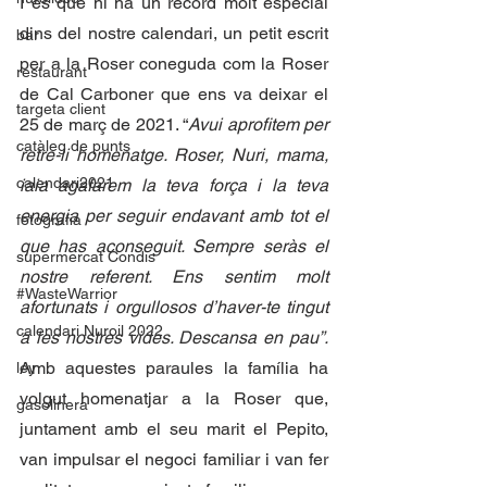
I és que hi ha un record molt especial 
dins del nostre calendari, un petit escrit 
bar
per a la Roser coneguda com la Roser 
restaurant
de Cal Carboner que ens va deixar el 
targeta client
25 de març de 2021. “
Avui aprofitem per 
catàleg de punts
retre-li homenatge. Roser, Nuri, mama, 
calendari2021
iaia agafarem la teva força i la teva 
energia per seguir endavant amb tot el 
fotografia
que has aconseguit. Sempre seràs el 
supermercat Condis
nostre referent. Ens sentim molt 
#WasteWarrior
afortunats i orgullosos d’haver-te tingut 
calendari Nuroil 2022
a les nostres vides. Descansa en pau”.
Amb aquestes paraules la família ha 
ley
volgut homenatjar a la Roser que, 
gasolinera
juntament amb el seu marit el Pepito, 
van impulsar el negoci familiar i van fer 