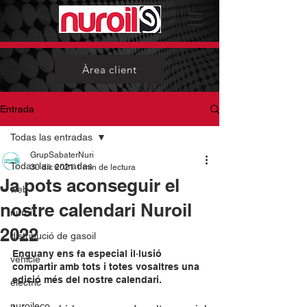
Àrea client
Entrada
Todas las entradas
GrupSabaterNuri
Todas las entradas
30 dic 2021
1 min de lectura
Ja pots aconseguir el
web
nostre calendari Nuroil
nuroil
2022
distribució de gasoil
Enguany ens fa especial il·lusió 
vehicle
compartir amb tots i totes vosaltres una 
edició més del nostre calendari. 
electric
nuroileco